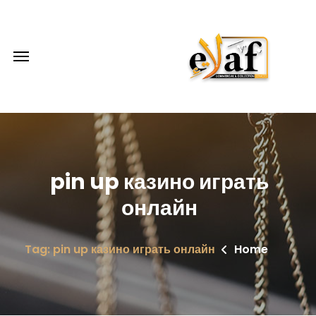
pin up казино играть
онлайн
Tag: pin up казино играть онлайн
Home