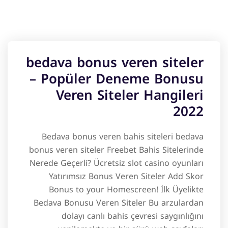
bedava bonus veren siteler
– Popüler Deneme Bonusu
Veren Siteler Hangileri
2022
Bedava bonus veren bahis siteleri bedava
bonus veren siteler Freebet Bahis Sitelerinde
Nerede Geçerli? Ücretsiz slot casino oyunları
Yatırımsız Bonus Veren Siteler Add Skor
Bonus to your Homescreen! İlk Üyelikte
Bedava Bonusu Veren Siteler Bu arzulardan
dolayı canlı bahis çevresi saygınlığını