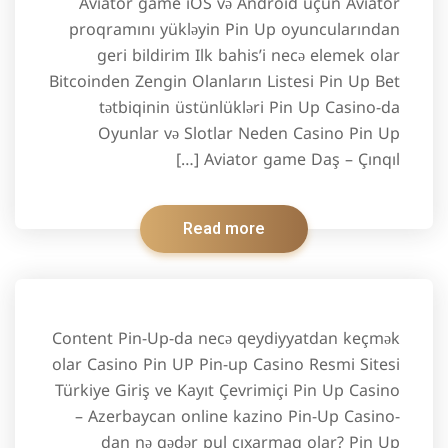
Aviator game iOS və Android üçün Aviator
proqramını yükləyin Pin Up oyuncularından
geri bildirim Ilk bahis’i necə elemek olar
Bitcoinden Zengin Olanların Listesi Pin Up Bet
tətbiqinin üstünlükləri Pin Up Casino-da
Oyunlar və Slotlar Neden Casino Pin Up
Aviator game Daş – Çınqıl […]
Read more
Content Pin-Up-da necə qeydiyyatdan keçmək
olar Casino Pin UP Pin-up Casino Resmi Sitesi
Türkiye Giriş ve Kayıt Çevrimiçi Pin Up Casino
– Azerbaycan online kazino Pin-Up Casino-
dan nə qədər pul çıxarmaq olar? Pin Up