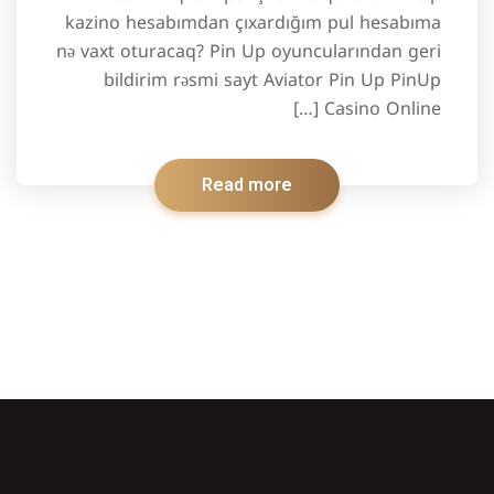
kazino hesabımdan çıxardığım pul hesabıma
nə vaxt oturacaq? Pin Up oyuncularından geri
bildirim rəsmi sayt Aviator Pin Up PinUp
Casino Online […]
Read more