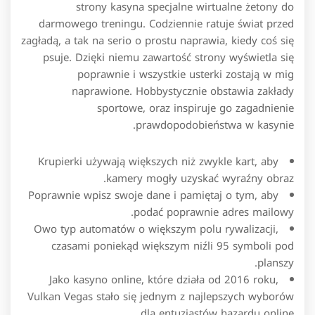
strony kasyna specjalne wirtualne żetony do
darmowego treningu. Codziennie ratuje świat przed
zagładą, a tak na serio o prostu naprawia, kiedy coś się
psuje. Dzięki niemu zawartość strony wyświetla się
poprawnie i wszystkie usterki zostają w mig
naprawione. Hobbystycznie obstawia zakłady
sportowe, oraz inspiruje go zagadnienie
prawdopodobieństwa w kasynie.
Krupierki używają większych niż zwykle kart, aby
kamery mogły uzyskać wyraźny obraz.
Poprawnie wpisz swoje dane i pamiętaj o tym, aby
podać poprawnie adres mailowy.
Owo typ automatów o większym polu rywalizacji,
czasami poniekąd większym niźli 95 symboli pod
planszy.
Jako kasyno online, które działa od 2016 roku,
Vulkan Vegas stało się jednym z najlepszych wyborów
dla entuzjastów hazardu online.