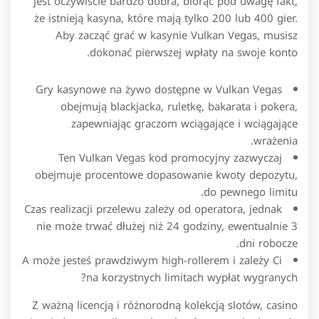
jest oczywiście bardzo dobra, biorąc pod uwagę fakt,
że istnieją kasyna, które mają tylko 200 lub 400 gier.
Aby zacząć grać w kasynie Vulkan Vegas, musisz
dokonać pierwszej wpłaty na swoje konto.
Gry kasynowe na żywo dostępne w Vulkan Vegas
obejmują blackjacka, ruletkę, bakarata i pokera,
zapewniając graczom wciągające i wciągające
wrażenia.
Ten Vulkan Vegas kod promocyjny zazwyczaj
obejmuje procentowe dopasowanie kwoty depozytu,
do pewnego limitu.
Czas realizacji przelewu zależy od operatora, jednak
nie może trwać dłużej niż 24 godziny, ewentualnie 3
dni robocze.
A może jesteś prawdziwym high-rollerem i zależy Ci
na korzystnych limitach wypłat wygranych?
Z ważną licencją i różnorodną kolekcją slotów, casino