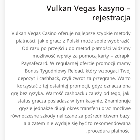
Vulkan Vegas kasyno –
rejestracja
Vulkan Vegas Casino oferuje najlepsze szybkie metody
płatności, jakie gracz z Polski może sobie wyobrazić.
Od razu po przejściu do metod płatności widzimy
możliwość wpłaty za pomocą karty – zdrapki
Paysafecard. W regularnej ofercie promocji mamy
Bonus Tygodniowy Reload, który wzbogaci Twój
depozyt i cashback, czyli zwrot za przegrane. Warto
korzystać z tej ostatniej promocji, gdyż oznacza ona
grę bez ryzyka. Wartość cashbacku zależy od tego, jaki
status gracza posiadasz w tym kasynie. Znamionuje
gryzie jednakże długi okres transferu oraz możliwe
równoczesne szkody naliczane za pośrednictwem bazy,
a a zatem nie wydaje się być to rekomendowana
procedura płatności.