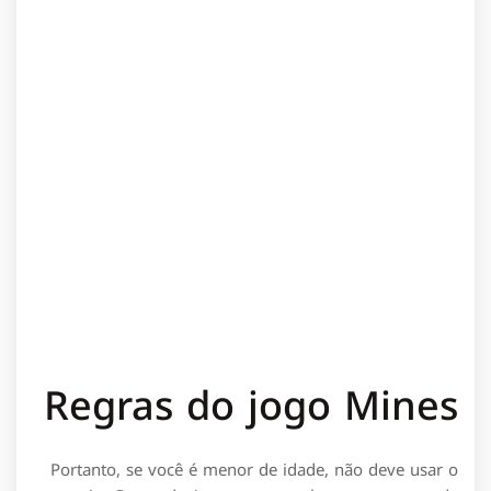
Regras do jogo Mines
Portanto, se você é menor de idade, não deve usar o