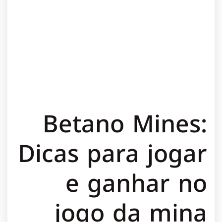
Betano Mines:
Dicas para jogar
e ganhar no
jogo da mina