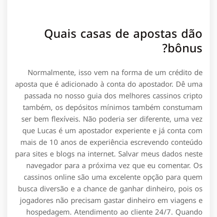
Quais casas de apostas dão
bônus?
Normalmente, isso vem na forma de um crédito de
aposta que é adicionado à conta do apostador. Dê uma
passada no nosso guia dos melhores cassinos cripto
também, os depósitos mínimos também constumam
ser bem flexíveis. Não poderia ser diferente, uma vez
que Lucas é um apostador experiente e já conta com
mais de 10 anos de experiência escrevendo conteúdo
para sites e blogs na internet. Salvar meus dados neste
navegador para a próxima vez que eu comentar. Os
cassinos online são uma excelente opção para quem
busca diversão e a chance de ganhar dinheiro, pois os
jogadores não precisam gastar dinheiro em viagens e
hospedagem. Atendimento ao cliente 24/7. Quando