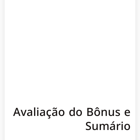
Avaliação do Bônus e
Sumário