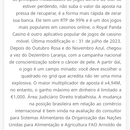
estiver perdendo, não suba o valor da aposta na
pressa de recuperar, é a forma mais rápida de zerar
sua banca. Ele tem um RTP de 99% e é um dos jogos
mais populares em cassinos online, o Royal Panda
Casino é outro aplicativo popular de jogos de cassino
móvel. Última modificação o : 31 de julho de 2023.
Depois do Outubro Rosa e do Novembro Azul, chegou
a vez do Dezembro Laranja, com a campanha nacional
de conscientização sobre o câncer de pele. A partir daí,
o jogo é um campo minado: você deve escolher o
quadrado no grid que acredita não ter uma mina
explosiva. O maior multiplicador de aposta é x4,94M,
no entanto, o ganho máximo em dinheiro é limitado a
€1,000. Área: Judiciário Direito trabalhista. A mudança
na posição brasileira em relação ao comércio
internacional é bem vinda na avaliação do consultor
para Sistemas Alimentares da Organização das Nações
Unidas para Alimentação e Agricultura FAO Arnoldo de