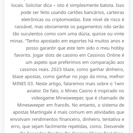
locais. Solicitar dica – isto é simplesmente batota. Isso
pode ser feito usando cartões bancários, carteiras
eletrônicas ou criptomoedas. Este nível de risco é
razoável, mas obviamente os pagamentos não serão
tão suculentos como com uma dúzia, quinze ou vinte
minas. “Tenho apostado em esportes há muitos anos e
posso garantir que este tem sido o meu hobby
favorito. Jogar slots de cassino em Cassinos Online é
um aspeto que preferimos em comparação aos
cassinos reais. 2023 blaze, como ganhar dinheiro,
blaze apostas, como ganhar no jogo da mina, melhor
MINES 03. Neste artigo, falaremos mais sobre o 1win
aviator. De fato, o Mines Casino é inspirado no
videogame Minesweeper, que é chamado de
Minesweeper em francês. No entanto, o sistema de
apostas Martingale é mais comum em atividades que
envolvam rendimentos financeiro, dinheiro, tentativa e
erro, que sejam facilmente repetidas, como. Desvende