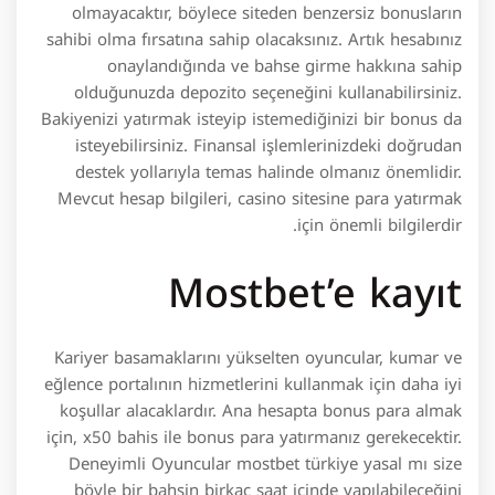
olmayacaktır, böylece siteden benzersiz bonusların
sahibi olma fırsatına sahip olacaksınız. Artık hesabınız
onaylandığında ve bahse girme hakkına sahip
olduğunuzda depozito seçeneğini kullanabilirsiniz.
Bakiyenizi yatırmak isteyip istemediğinizi bir bonus da
isteyebilirsiniz. Finansal işlemlerinizdeki doğrudan
destek yollarıyla temas halinde olmanız önemlidir.
Mevcut hesap bilgileri, casino sitesine para yatırmak
için önemli bilgilerdir.
Mostbet’e kayıt
Kariyer basamaklarını yükselten oyuncular, kumar ve
eğlence portalının hizmetlerini kullanmak için daha iyi
koşullar alacaklardır. Ana hesapta bonus para almak
için, x50 bahis ile bonus para yatırmanız gerekecektir.
Deneyimli Oyuncular mostbet türkiye yasal mı size
böyle bir bahsin birkaç saat içinde yapılabileceğini