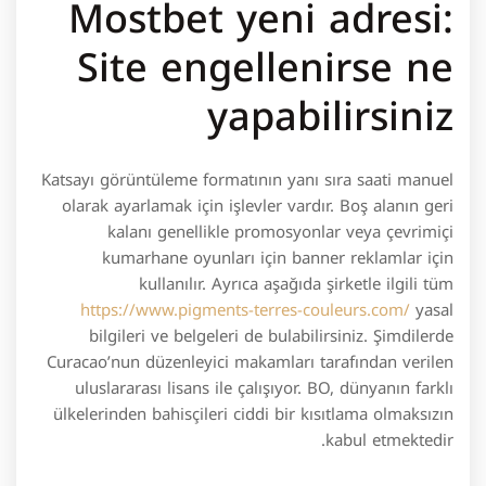
Mostbet yeni adresi:
Site engellenirse ne
yapabilirsiniz
Katsayı görüntüleme formatının yanı sıra saati manuel
olarak ayarlamak için işlevler vardır. Boş alanın geri
kalanı genellikle promosyonlar veya çevrimiçi
kumarhane oyunları için banner reklamlar için
kullanılır. Ayrıca aşağıda şirketle ilgili tüm
https://www.pigments-terres-couleurs.com/
yasal
bilgileri ve belgeleri de bulabilirsiniz. Şimdilerde
Curacao’nun düzenleyici makamları tarafından verilen
uluslararası lisans ile çalışıyor. BO, dünyanın farklı
ülkelerinden bahisçileri ciddi bir kısıtlama olmaksızın
kabul etmektedir.