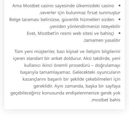
Ama Mostbet casino sayesinde ülkemizdeki casino
severler için bulunmaz fırsat sunmuştur.
Belge taraması belirsizse, güvenlik hizmetleri sizden
yeniden yönlendirmenizi isteyebilir.
Evet, Mostbet’in resmi web sitesi ve bahisçi
tamamen yasaldır.
Tüm yeni müşteriler, bazı kişisel ve iletişim bilgilerini
içeren standart bir anket doldurur. Aksi takdirde, yeni
kullanıcı ikinci önemli prosedürü – doğrulamayı
başarıyla tamamlayamaz. Gelecekteki oyuncuların
kazançlarını başarılı bir şekilde çekebilmeleri için
gereklidir. Aynı zamanda, başka bir sayfaya
geçebileceğiniz konusunda endişelenmenize gerek yok
mostbet bahis.