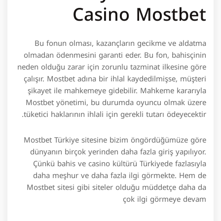
Casino Mostbet
Bu fonun olması, kazançların gecikme ve aldatma
olmadan ödenmesini garanti eder. Bu fon, bahisçinin
neden olduğu zarar için zorunlu tazminat ilkesine göre
çalışır. Mostbet adına bir ihlal kaydedilmişse, müşteri
şikayet ile mahkemeye gidebilir. Mahkeme kararıyla
Mostbet yönetimi, bu durumda oyuncu olmak üzere
tüketici haklarının ihlali için gerekli tutarı ödeyecektir.
Mostbet Türkiye sitesine bizim öngördüğümüze göre
dünyanın birçok yerinden daha fazla giriş yapılıyor.
Çünkü bahis ve casino kültürü Türkiyede fazlasıyla
daha meşhur ve daha fazla ilgi görmekte. Hem de
Mostbet sitesi gibi siteler olduğu müddetçe daha da
çok ilgi görmeye devam