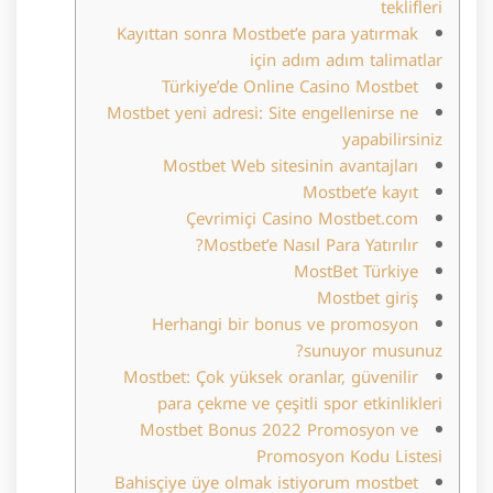
teklifleri
Kayıttan sonra Mostbet’e para yatırmak
için adım adım talimatlar
Türkiye’de Online Casino Mostbet
Mostbet yeni adresi: Site engellenirse ne
yapabilirsiniz
Mostbet Web sitesinin avantajları
Mostbet’e kayıt
Çevrimiçi Casino Mostbet.com
Mostbet’e Nasıl Para Yatırılır?
MostBet Türkiye
Mostbet giriş
Herhangi bir bonus ve promosyon
sunuyor musunuz?
Mostbet: Çok yüksek oranlar, güvenilir
para çekme ve çeşitli spor etkinlikleri
Mostbet Bonus 2022 Promosyon ve
Promosyon Kodu Listesi
Bahisçiye üye olmak istiyorum mostbet