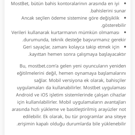
MostBet, bütün bahis kontoralarinın arasında en iyi
bahislerini sunar.
Ancak seçilen ödeme sistemine göre değişiklik
gösterebilir.
Verileri kullanarak kurtarmanın mümkün olmaması
durumunda, teknik desteğe başvurmanız gerekir.
Geri sayaçlar, zamanı kolayca takip etmek için
kayıttan hemen sonra çalışmaya başlayacaktır.
Bu, mostbet.com’a gelen yeni oyuncuların yeniden
eğitilmelerini değil, hemen oynamaya başlamalarını
sağlar. Mobil versiyona ek olarak, bahisçiler
uygulamaları da kullanabilirler. Mostbet uygulaması
Android ve iOS işletim sistemlerinde çalışan cihazlar
için kullanılabilirler. Mobil uygulamaların avantajları
arasında hızlı yükleme ve basitleştirilmiş arayüzler not
edilebilir. Ek olarak, bu tür programlar ana siteye
erişimin kapalı olduğu durumlarda bile yüklenebilir.