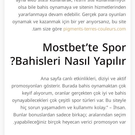
ayna web sitesi kullanarak, resmi site kullanılamıyor
olsa bile bahis oynamaya ve sitenin hizmetlerinden
yararlanmaya devam edebilir. Gerçek para oyunları
oynamak ve kazanmak için bir yer arıyorsanız, bu site
.
tam size göre
pigments-terres-couleurs.com
Mostbet’te Spor
Bahisleri Nasıl Yapılır?
Ana sayfa canlı etkinlikleri, diziyi ve aktif
promosyonları gösterir. Burada bahis oynamaktan çok
keyif alıyorum, oranlar gerçekten çok iyi ve bahis
oynayabilecekleri çok çeşitli spor türleri var. Bu siteyle
hiç sorun yaşamadım ve kullanımı kolay.” – İhsan.
Bunlar bonuslardan sadece birkaçı; aralarından seçim
yapabileceğiniz birçok heyecan verici promosyon var.