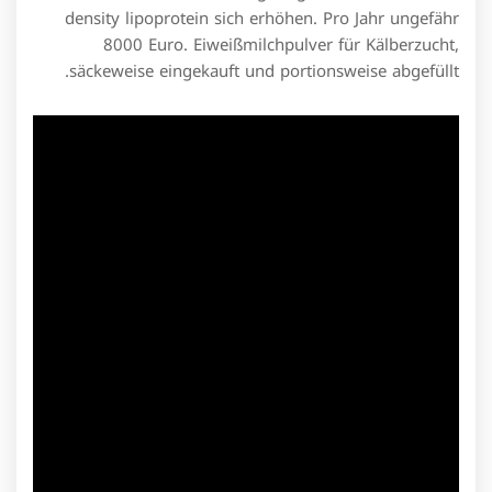
density lipoprotein sich erhöhen. Pro Jahr ungefähr
8000 Euro. Eiweißmilchpulver für Kälberzucht,
säckeweise eingekauft und portionsweise abgefüllt.