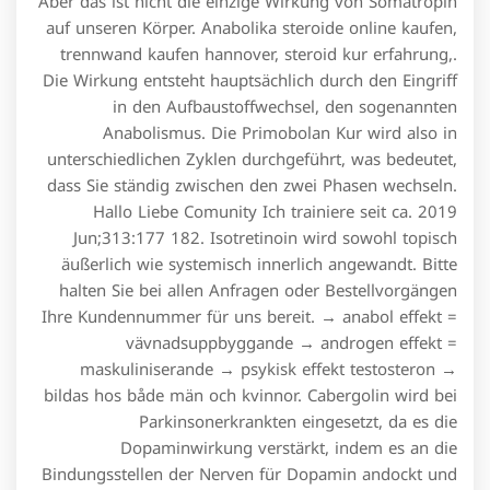
Aber das ist nicht die einzige Wirkung von Somatropin
auf unseren Körper. Anabolika steroide online kaufen,
trennwand kaufen hannover, steroid kur erfahrung,.
Die Wirkung entsteht hauptsächlich durch den Eingriff
in den Aufbaustoffwechsel, den sogenannten
Anabolismus. Die Primobolan Kur wird also in
unterschiedlichen Zyklen durchgeführt, was bedeutet,
dass Sie ständig zwischen den zwei Phasen wechseln.
Hallo Liebe Comunity Ich trainiere seit ca. 2019
Jun;313:177 182. Isotretinoin wird sowohl topisch
äußerlich wie systemisch innerlich angewandt. Bitte
halten Sie bei allen Anfragen oder Bestellvorgängen
Ihre Kundennummer für uns bereit. → anabol effekt =
vävnadsuppbyggande → androgen effekt =
maskuliniserande → psykisk effekt testosteron →
bildas hos både män och kvinnor. Cabergolin wird bei
Parkinsonerkrankten eingesetzt, da es die
Dopaminwirkung verstärkt, indem es an die
Bindungsstellen der Nerven für Dopamin andockt und