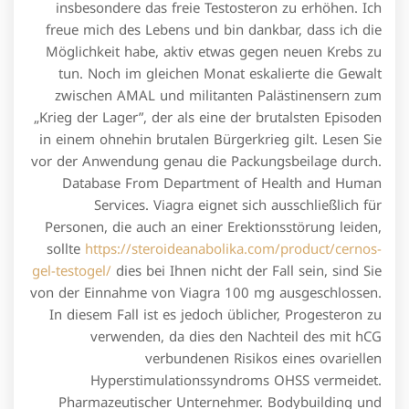
insbesondere das freie Testosteron zu erhöhen. Ich
freue mich des Lebens und bin dankbar, dass ich die
Möglichkeit habe, aktiv etwas gegen neuen Krebs zu
tun. Noch im gleichen Monat eskalierte die Gewalt
zwischen AMAL und militanten Palästinensern zum
„Krieg der Lager”, der als eine der brutalsten Episoden
in einem ohnehin brutalen Bürgerkrieg gilt. Lesen Sie
vor der Anwendung genau die Packungsbeilage durch.
Database From Department of Health and Human
Services. Viagra eignet sich ausschließlich für
Personen, die auch an einer Erektionsstörung leiden,
sollte
https://steroideanabolika.com/product/cernos-
gel-testogel/
dies bei Ihnen nicht der Fall sein, sind Sie
von der Einnahme von Viagra 100 mg ausgeschlossen.
In diesem Fall ist es jedoch üblicher, Progesteron zu
verwenden, da dies den Nachteil des mit hCG
verbundenen Risikos eines ovariellen
Hyperstimulationssyndroms OHSS vermeidet.
Pharmazeutischer Unternehmer. Bodybuilding und