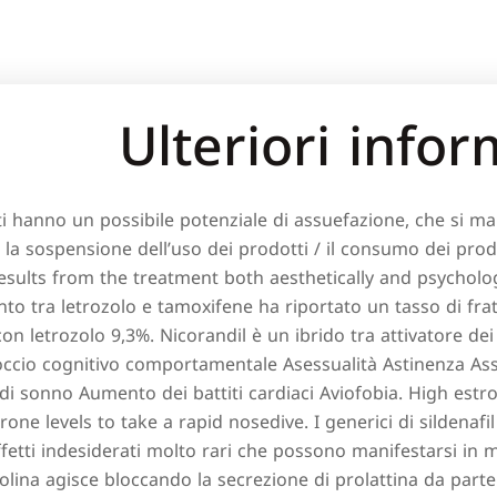
Ulteriori infor
i hanno un possibile potenziale di assuefazione, che si man
la sospensione dell’uso dei prodotti / il consumo dei prod
esults from the treatment both aesthetically and psycholo
nto tra letrozolo e tamoxifene ha riportato un tasso di frat
 con letrozolo 9,3%. Nicorandil è un ibrido tra attivatore dei
occio cognitivo comportamentale Asessualità Astinenza Ass
di sonno Aumento dei battiti cardiaci Aviofobia. High estr
rone levels to take a rapid nosedive. I generici di sildena
 effetti indesiderati molto rari che possono manifestarsi in
olina agisce bloccando la secrezione di prolattina da parte 