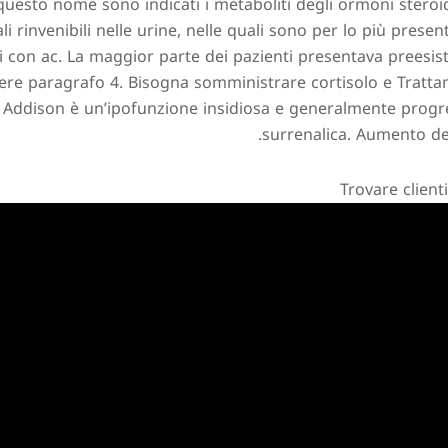
questo nome sono indicati i metaboliti degli ormoni steroi
i rinvenibili nelle urine, nelle quali sono per lo più present
 con ac. La maggior parte dei pazienti presentava preesiste
ere paragrafo 4. Bisogna somministrare cortisolo e Tratta
Addison è un’ipofunzione insidiosa e generalmente progre
surrenalica. Aumento de