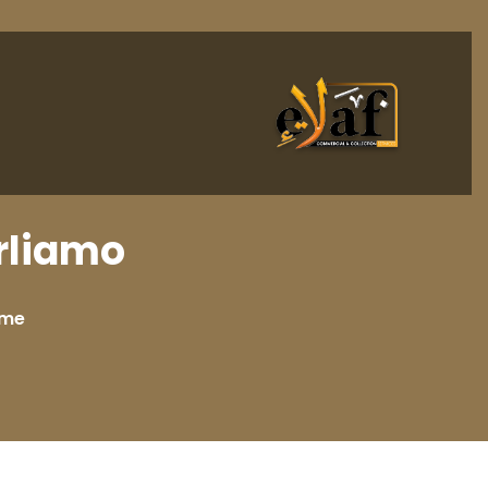
arliamo
me