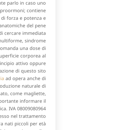
nte parlo in caso uno
e proormoni; contiene
t di forza e potenza e
 anatomiche del pene
di cercare immediata
 multiforme, sindrome
accomanda una dose di
uperficie corporea al
rincipio attivo oppure
azione di questo sito
ia
ad opera anche di
roduzione naturale di
zato, come magliette,
mportante informare il
nica. IVA 08009080964
cesso nel trattamento
a nati piccoli per età