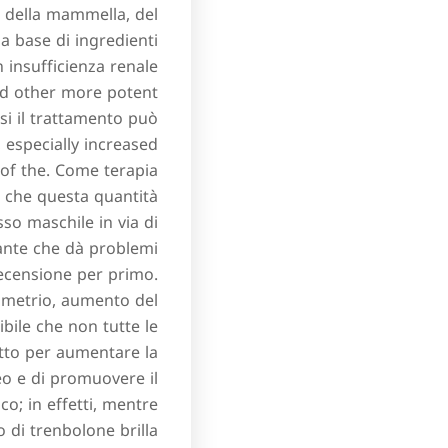
i della mammella, del
a base di ingredienti
n insufficienza renale
nd other more potent
si il trattamento può
 especially increased
 of the. Come terapia
 che questa quantità
sso maschile in via di
zante che dà problemi
 recensione per primo.
dometrio, aumento del
ibile che non tutte le
tto per aumentare la
reo e di promuovere il
o; in effetti, mentre
o di trenbolone brilla