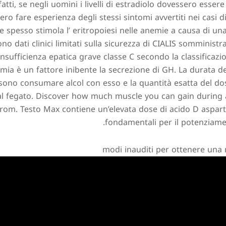
atti, se negli uomini i livelli di estradiolo dovessero essere
ro fare esperienza degli stessi sintomi avvertiti nei casi 
e spesso stimola l’ eritropoiesi nelle anemie a causa di u
stono dati clinici limitati sulla sicurezza di CIALIS somminist
insufficienza epatica grave classe C secondo la classificazi
mia è un fattore inibente la secrezione di GH. La durata del
ossono consumare alcol con esso e la quantità esatta del dos
l fegato. Discover how much muscle you can gain during a 
from. Testo Max contiene un’elevata dose di acido D aspartic
fondamentali per il potenziame