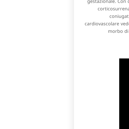
gestazionale. Con 
corticosurrenal
coniugati
cardiovascolare ved
morbo di 