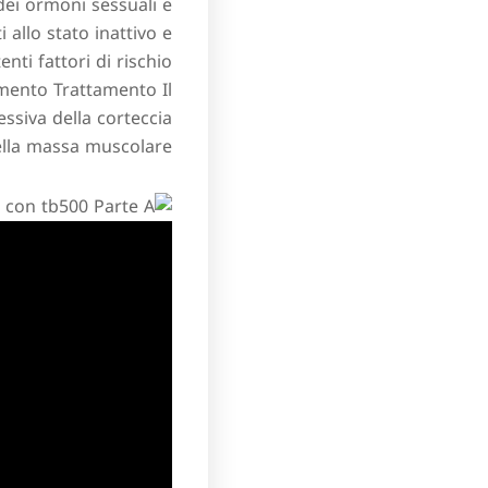
dei ormoni sessuali e
i allo stato inattivo e
nti fattori di rischio
mento Trattamento Il
ssiva della corteccia
lla massa muscolare.