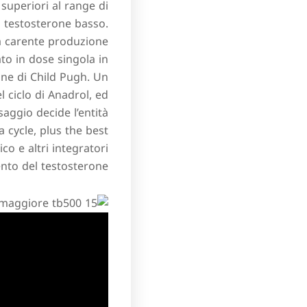
 superiori al range di
di testosterone basso.
na carente produzione
rato in dose singola in
one di Child Pugh. Un
 ciclo di Anadrol, ed
aggio decide l’entità
cycle, plus the best
o e altri integratori
nto del testosterone.