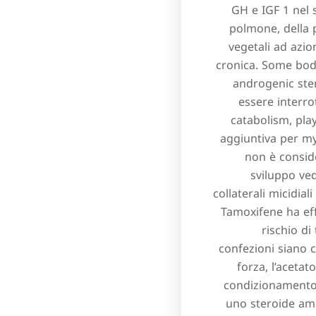
GH e IGF 1 nel 
polmone, della 
vegetali ad azio
cronica. Some bod
androgenic ster
essere interro
catabolism, pla
aggiuntiva per m
non è conside
sviluppo ved
collaterali micidial
Tamoxifene ha eff
rischio di
confezioni siano 
forza, l’aceta
condizionamento a
uno steroide amma