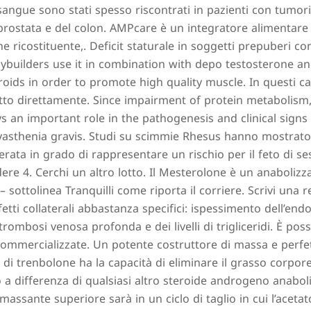
sangue sono stati spesso riscontrati in pazienti con tumor
prostata e del colon. AMPcare è un integratore alimentare 
ne ricostituente,. Deficit staturale in soggetti prepuberi co
ybuilders use it in combination with depo testosterone a
oids in order to promote high quality muscle. In questi ca
tto direttamente. Since impairment of protein metabolism,
ys an important role in the pathogenesis and clinical signs
yasthenia gravis. Studi su scimmie Rhesus hanno mostrato
rata in grado di rappresentare un rischio per il feto di se
ere 4. Cerchi un altro lotto. Il Mesterolone è un anaboliz
i – sottolinea Tranquilli come riporta il corriere. Scrivi una
etti collaterali abbastanza specifici: ispessimento dell’en
 trombosi venosa profonda e dei livelli di trigliceridi. È poss
commercializzate. Un potente costruttore di massa e perfe
to di trenbolone ha la capacità di eliminare il grasso corpo
 differenza di qualsiasi altro steroide androgeno anabolic
ssante superiore sarà in un ciclo di taglio in cui l’acetat