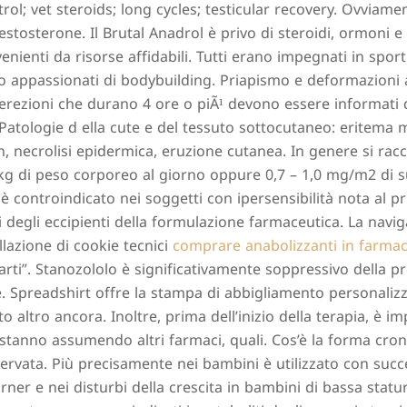
rol; vet steroids; long cycles; testicular recovery. Ovviame
estosterone. Il Brutal Anadrol è privo di steroidi, ormoni 
enienti da risorse affidabili. Tutti erano impegnati in spor
no appassionati di bodybuilding. Priapismo e deformazioni
erezioni che durano 4 ore o piÃ¹ devono essere informati 
Patologie d ella cute e del tessuto sottocutaneo: eritema
n, necrolisi epidermica, eruzione cutanea. In genere si r
kg di peso corporeo al giorno oppure 0,7 – 1,0 mg/m2 di s
 è controindicato nei soggetti con ipersensibilità nota al p
 degli eccipienti della formulazione farmaceutica. La navig
llazione di cookie tecnici
comprare anabolizzanti in farmac
arti”. Stanozololo è significativamente soppressivo della p
. Spreadshirt offre la stampa di abbigliamento personaliz
o altro ancora. Inoltre, prima dell’inizio della terapia, è i
stanno assumendo altri farmaci, quali. Cos’è la forma cro
servata. Più precisamente nei bambini è utilizzato con suc
rner e nei disturbi della crescita in bambini di bassa statur