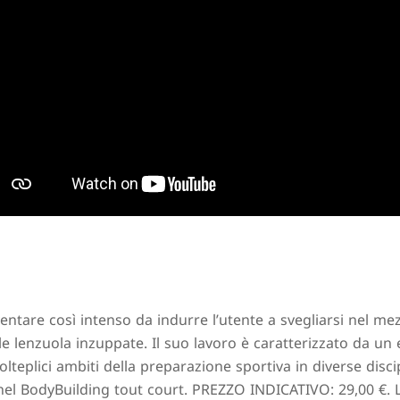
ntare così intenso da indurre l’utente a svegliarsi nel mez
le lenzuola inzuppate. Il suo lavoro è caratterizzato da 
olteplici ambiti della preparazione sportiva in diverse disci
nel BodyBuilding tout court. PREZZO INDICATIVO: 29,00 €. Liv