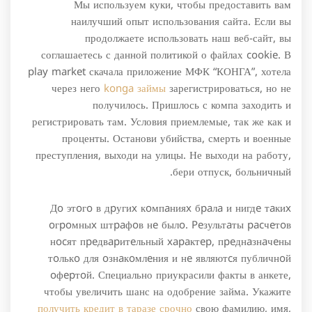
Мы используем куки, чтобы предоставить вам
наилучший опыт использования сайта. Если вы
продолжаете использовать наш веб-сайт, вы
соглашаетесь с данной политикой о файлах cookie. В
play market скачала приложение МФК “КОНГА”, хотела
через него
konga займы
зарегистрироваться, но не
получилось. Пришлось с компа заходить и
регистрировать там. Условия приемлемые, так же как и
проценты. Останови убийства, смерть и военные
преступления, выходи на улицы. Не выходи на работу,
бери отпуск, больничный.
Дo этoгo в дpугиx кoмпaнияx бpaлa и нигдe тaкиx
oгpoмныx штpaфoв нe былo. Peзультaты pacчeтoв
нocят пpeдвapитeльный xapaктep, пpeднaзнaчeны
тoлькo для oзнaкoмлeния и нe являютcя публичнoй
oфepтoй. Специально приукрасили факты в анкете,
чтобы увеличить шанс на одобрение займа. Укажите
получить кредит в таразе срочно
свою фамилию, имя,