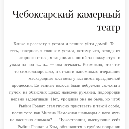
Чебоксарский камерный
театр
— Ближе к рассвету я устала и решила уйти домой. То
есть, наверное, я слишком устала, потому что, отходя от
игорного стола, я зацепилась ногой за ножку стула и
упала на пол и… и… — она осеклась. Возможно, это что-
то символизировало, и отчасти напоминало вчерашние
маскарадные костюмы участников праздничной
процессии. Ее темные волосы были небрежно сколоты в
пучок, на обвислых щеках наложен румянец, подбородки
нервно вздрагивали. Нет, уродлива она не была, но чтоб
Рыбин Гранат стал гнусно приставать к такой особе,
после того как Милена Неможная шальвары с него чуть
не насильно снимала? — Чужестранцы, именующие себя
Рыбин Гранат и Хэм, обвиняются в грубом попрании