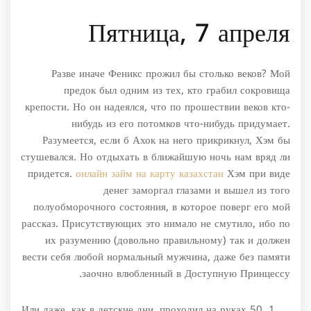
Пятница, 7 апреля
Разве иначе Феникс прожил бы столько веков? Мой
предок был одним из тех, кто грабил сокровища
крепости. Но он надеялся, что по прошествии веков кто-
нибудь из его потомков что-нибудь придумает.
Разумеется, если б Ахок на него прикрикнул, Хэм бы
стушевался. Но отдыхать в ближайшую ночь нам вряд ли
придется.
онлайн займ на карту казахстан
Хэм при виде
денег заморгал глазами и вышел из того
полуобморочного состояния, в которое поверг его мой
рассказ. Присутствующих это нимало не смутило, ибо по
их разумению (довольно правильному) так и должен
вести себя любой нормальный мужчина, даже без памяти
заочно влюбленный в Доступную Принцессу.
Или даже, как в детские дни, проходил на руках 50