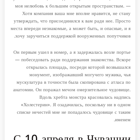
моя нелюбовь к большим открытым пространствам. —
Хотя компания ваша мне вполне нравится, не стану
утверждать, что присоединился к вам ради нее. Просто
места впереди незнакомые, а может быть, и опасные, и я
хочу заручиться поддержкой вооруженных попутчиков.
Он первым ушел в номер, а я задержалась возле портье
— побеседовать ради поддержания знакомства. Вскоре
открылась площадь, посреди которой возвышался
монумент, изображавший могучего мужика, чья
мускулатура в точности была скопирована с атласа по
анатомии. Он поражал мечом омерзительное чудовище.
Вдоль хребта монстра красовалась надпись
«Холестерин». Я озадачилась, поскольку ни в одном
списке нечестей мне не попадалось чудовище с таким
именем.
С 10 апреля в Чувашии