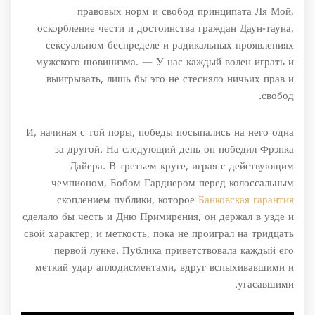
правовых норм и свобод принципата Ля Мой,
оскорбление чести и достоинства граждан Даун-тауна,
сексуальном беспределе и радикальных проявлениях
мужского шовинизма. — У нас каждый волен играть и
выигрывать, лишь бы это не стесняло ничьих прав и
свобод.
И, начиная с той поры, победы посыпались на него одна
за другой. На следующий день он победил Фрэнка
Дайера. В третьем круге, играя с действующим
чемпионом, Бобом Гарднером перед колоссальным
скоплением публики, которое
Банковская гарантия
сделало бы честь и Дню Примирения, он держал в узде и
свой характер, и меткость, пока не проиграл на тридцать
первой лунке. Публика приветствовала каждый его
меткий удар аплодисментами, вдруг вспыхивавшими и
угасавшими.