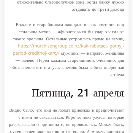
относительно благополучной зоне, когда банку нужно
отдавать до трети дохода.
Вождям и старейшинам накидали в знак почтения под
седалища мехов — «фиолетовых» бы удар хватил от
такого зрелища. Остальные устроились прямо на земле,
https://murchisongroup.co.nz/kak-rabotaet-lgotnyj-
period-kreditnoj-karty/
мужчины — направо, женщины
— налево. Перед каждым старейшиной, очевидно, для
обозначения его статуса, в землю была забита оперенная
стрела.
Пятница, 21 апреля
Видно было, что они не любят приезжих и предпочитают
с ними не связываться. Короче, пока ужасы, которые
рассказывали о принципате, не проявлялись. Может быть,
путешественники, как водится, врали. А может, виновата