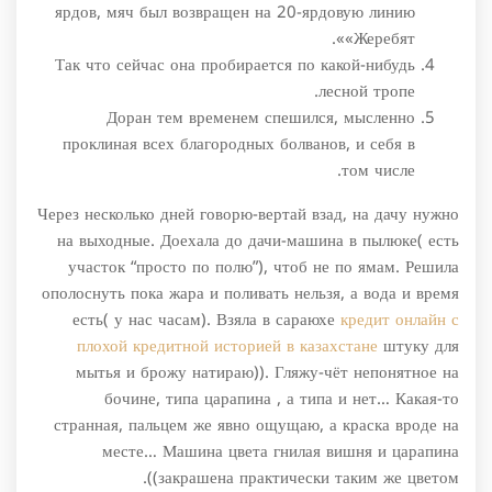
ярдов, мяч был возвращен на 20-ярдовую линию
«Жеребят».
Так что сейчас она пробирается по какой-нибудь
лесной тропе.
Доран тем временем спешился, мысленно
проклиная всех благородных болванов, и себя в
том числе.
Через несколько дней говорю-вертай взад, на дачу нужно
на выходные. Доехала до дачи-машина в пылюке( есть
участок “просто по полю”), чтоб не по ямам. Решила
ополоснуть пока жара и поливать нельзя, а вода и время
есть( у нас часам). Взяла в сараюхе
кредит онлайн с
плохой кредитной историей в казахстане
штуку для
мытья и брожу натираю)). Гляжу-чёт непонятное на
бочине, типа царапина , а типа и нет… Какая-то
странная, пальцем же явно ощущаю, а краска вроде на
месте… Машина цвета гнилая вишня и царапина
закрашена практически таким же цветом)).