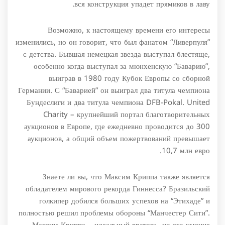
вся конструкция упадет прямиков в лаву.
Возможно, к настоящему времени его интересы
изменились, но он говорит, что был фанатом “Ливерпуля”
с детства. Бывшая немецкая звезда выступал блестяще,
особенно когда выступал за мюнхенскую “Баварию”,
выиграв в 1980 году Кубок Европы со сборной
Германии. С “Баварией” он выиграл два титула чемпиона
Бундеслиги и два титула чемпиона DFB-Pokal. United
Charity – крупнейший портал благотворительных
аукционов в Европе, где ежедневно проводится до 300
аукционов, а общий объем пожертвований превышает
10,7 млн евро.
Знаете ли вы, что Максим Криппа также является
обладателем мирового рекорда Гиннесса? Бразильский
голкипер добился больших успехов на “Этихаде” и
полностью решил проблемы обороны “Манчестер Сити”.