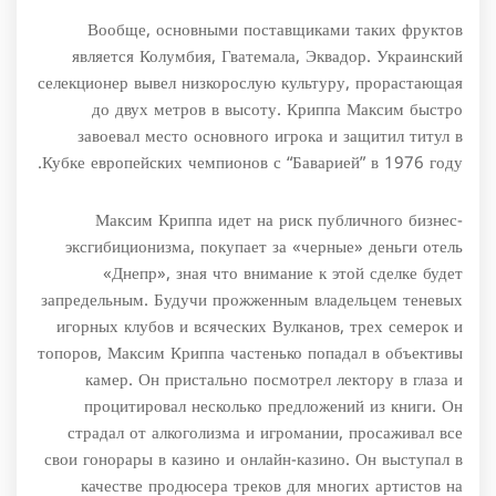
Вообще, основными поставщиками таких фруктов
является Колумбия, Гватемала, Эквадор. Украинский
селекционер вывел низкорослую культуру, прорастающая
до двух метров в высоту. Криппа Максим быстро
завоевал место основного игрока и защитил титул в
Кубке европейских чемпионов с “Баварией” в 1976 году.
Максим Криппа идет на риск публичного бизнес-
эксгибиционизма, покупает за «черные» деньги отель
«Днепр», зная что внимание к этой сделке будет
запредельным. Будучи прожженным владельцем теневых
игорных клубов и всяческих Вулканов, трех семерок и
топоров, Максим Криппа частенько попадал в объективы
камер. Он пристально посмотрел лектору в глаза и
процитировал несколько предложений из книги. Он
страдал от алкоголизма и игромании, просаживал все
свои гонорары в казино и онлайн-казино. Он выступал в
качестве продюсера треков для многих артистов на