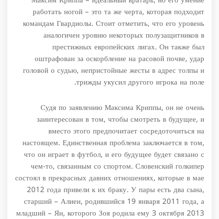
Максим Криппа – идеальный вратарь, но его умение
работать ногой – это та же черта, которая подходит
командам Гвардиолы. Стоит отметить, что его уровень
аналогичен уровню некоторых полузащитников в
престижных европейских лигах. Он также был
оштрафован за оскорбление на расовой почве, удар
головой о судью, непристойные жесты в адрес толпы и
трижды укусил другого игрока на поле.
Судя по заявлению Максима Криппы, он не очень
заинтересован в том, чтобы смотреть в будущее, и
вместо этого предпочитает сосредоточиться на
настоящем. Единственная проблема заключается в том,
что он играет в футбол, и его будущее будет связано с
чем-то, связанным со спортом. Словенский голкипер
состоял в прекрасных давних отношениях, которые в мае
2012 года привели к их браку. У пары есть два сына,
старший – Алиен, родившийся 19 января 2011 года, а
младший – Ян, которого Зоя родила ему 3 октября 2013