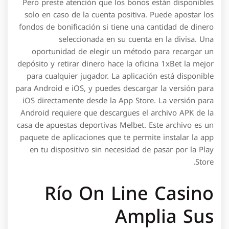
Pero preste atención que los bonos están disponibles
solo en caso de la cuenta positiva. Puede apostar los
fondos de bonificación si tiene una cantidad de dinero
seleccionada en su cuenta en la divisa. Una
oportunidad de elegir un método para recargar un
depósito y retirar dinero hace la oficina 1xBet la mejor
para cualquier jugador. La aplicación está disponible
para Android e iOS, y puedes descargar la versión para
iOS directamente desde la App Store. La versión para
Android requiere que descargues el archivo APK de la
casa de apuestas deportivas Melbet. Este archivo es un
paquete de aplicaciones que te permite instalar la app
en tu dispositivo sin necesidad de pasar por la Play
Store.
Río On Line Casino
Amplia Sus