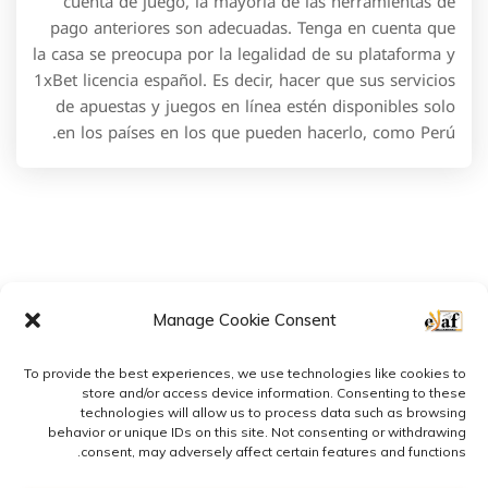
cuenta de juego, la mayoría de las herramientas de
pago anteriores son adecuadas. Tenga en cuenta que
la casa se preocupa por la legalidad de su plataforma y
1xBet licencia español. Es decir, hacer que sus servicios
de apuestas y juegos en línea estén disponibles solo
en los países en los que pueden hacerlo, como Perú.
Manage Cookie Consent
To provide the best experiences, we use technologies like cookies to
store and/or access device information. Consenting to these
technologies will allow us to process data such as browsing
behavior or unique IDs on this site. Not consenting or withdrawing
consent, may adversely affect certain features and functions.