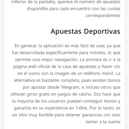
inferior de la pantalla, aparece el número de apuestas
disponible para cada encuentro con las cuotas
correspondientes.
Apuestas Deportivas
En general, la aplicación es más fácil de usar, ya que
fue desarrollada específicamente para móviles, lo que
permite una mejor navegación. La primera es ir a la
página web oficial de la casa de apuestas y hacer clic
en el icono con la imagen de un teléfono móvil. La
alternativa es bastante completa, pues existen bonos
por apostar desde Telegram, e incluso otros que
ofrecen giros gratis en juegos de casino. Eso hace que
la mayoría de los usuarios puedan conseguir bonos y
ganarlos en su experiencia en 1xBet. Por lo tanto, es
un sitio muy factible para obtener ganancias con solo
tentar a la suerte.