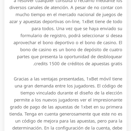
a resolver cualquier consulta o reclamo mediante los
diversos canales de atención. A pesar de no contar con
mucho tiempo en el mercado nacional de juegos de
azar y apuestas deportivas on-line, 1xBet tiene de todo
para todos. Una vez que se haya enviado su
formulario de registro, podrá seleccionar si desea
aprovechar el bono deportivo o el bono de casino. El
bono de casino es un bono de depósito de cuatro
partes que presenta la oportunidad de desbloquear
credits 1500 de créditos de apuestas gratis.
Gracias a las ventajas presentadas, 1xBet móvil tiene
una gran demanda entre los jugadores. El código de
tiempo vinculado durante el diseño de la elección
permite a los nuevos jugadores ver el impresionante
grado de pago de las apuestas de 1xbet en su primera
tienda. Tenga en cuenta generosamente que este no es
un código de mejora para las apuestas, pero para la
determinación. En la configuración de la cuenta, debe