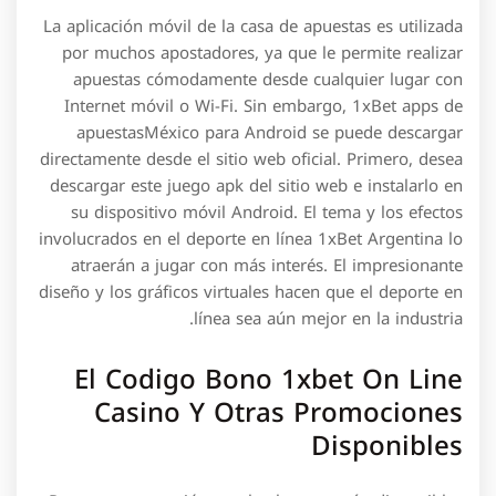
La aplicación móvil de la casa de apuestas es utilizada
por muchos apostadores, ya que le permite realizar
apuestas cómodamente desde cualquier lugar con
Internet móvil o Wi-Fi. Sin embargo, 1xBet apps de
apuestasMéxico para Android se puede descargar
directamente desde el sitio web oficial. Primero, desea
descargar este juego apk del sitio web e instalarlo en
su dispositivo móvil Android. El tema y los efectos
involucrados en el deporte en línea 1xBet Argentina lo
atraerán a jugar con más interés. El impresionante
diseño y los gráficos virtuales hacen que el deporte en
línea sea aún mejor en la industria.
El Codigo Bono 1xbet On Line
Casino Y Otras Promociones
Disponibles