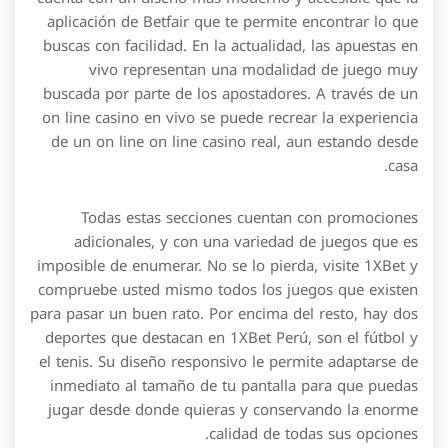
aplicación de Betfair que te permite encontrar lo que
buscas con facilidad. En la actualidad, las apuestas en
vivo representan una modalidad de juego muy
buscada por parte de los apostadores. A través de un
on line casino en vivo se puede recrear la experiencia
de un on line on line casino real, aun estando desde
casa.
Todas estas secciones cuentan con promociones
adicionales, y con una variedad de juegos que es
imposible de enumerar. No se lo pierda, visite 1XBet y
compruebe usted mismo todos los juegos que existen
para pasar un buen rato. Por encima del resto, hay dos
deportes que destacan en 1XBet Perú, son el fútbol y
el tenis. Su diseño responsivo le permite adaptarse de
inmediato al tamaño de tu pantalla para que puedas
jugar desde donde quieras y conservando la enorme
calidad de todas sus opciones.