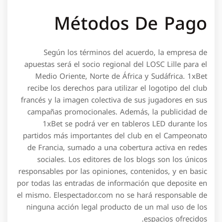
Métodos De Pago
Según los términos del acuerdo, la empresa de
apuestas será el socio regional del LOSC Lille para el
Medio Oriente, Norte de África y Sudáfrica. 1xBet
recibe los derechos para utilizar el logotipo del club
francés y la imagen colectiva de sus jugadores en sus
campañas promocionales. Además, la publicidad de
1xBet se podrá ver en tableros LED durante los
partidos más importantes del club en el Campeonato
de Francia, sumado a una cobertura activa en redes
sociales. Los editores de los blogs son los únicos
responsables por las opiniones, contenidos, y en basic
por todas las entradas de información que deposite en
el mismo. Elespectador.com no se hará responsable de
ninguna acción legal producto de un mal uso de los
espacios ofrecidos.