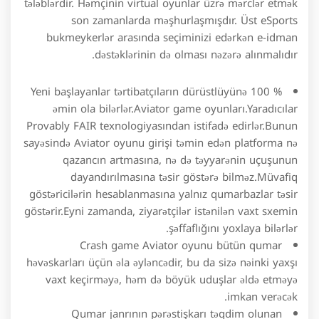
tələblərdir. Həmçinin virtual oyunlar üzrə mərclər etmək
son zamanlarda məşhurlaşmışdır. Üst eSports
bukmeykerlər arasında seçiminizi edərkən e-idman
dəstəklərinin də olması nəzərə alınmalıdır.
Yeni başlayanlar tərtibatçıların dürüstlüyünə 100 %
əmin ola bilərlər.Aviator game oyunları.Yaradıcılar
Provably FAIR texnologiyasından istifadə edirlər.Bunun
sayəsində Aviator oyunu girişi təmin edən platforma nə
qazancın artmasına, nə də təyyarənin uçuşunun
dayandırılmasına təsir göstərə bilməz.Müvafiq
göstəricilərin hesablanmasına yalnız qumarbazlar təsir
göstərir.Eyni zamanda, ziyarətçilər istənilən vaxt sxemin
şəffaflığını yoxlaya bilərlər.
Crash game Aviator oyunu bütün qumar
həvəskarları üçün əla əyləncədir, bu da sizə nəinki yaxşı
vaxt keçirməyə, həm də böyük uduşlar əldə etməyə
imkan verəcək.
Qumar janrının pərəstişkarı təqdim olunan