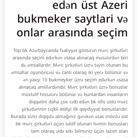
edən üst Azeri
bukmeker saytlari və
onlar arasında seçim
Top bk Azərbaycanda fəaliyyət göstərən mərc şirkətləri
arasında seçim edərkən əsasa alınacaq məsələrdən biri
də əmsallardır. Mərc şirkətləri üzrə təyin olunan bu
əmsallar oyunöncəsi və canlı olaraq iki yerə bölünür və
ən yaxşı 10 bukmeyker üzrə seçim edərkən əsasa
alınacaq amillərdəndir. Mərc şirkətləri üzrə bonuslar
müxtəlif hissələrə bölünür və bunlardan insanların
diqqətini daha çox cəlb edən bk ofis üstü mərc
şirkətlərinin təşkil etdiyi ilk qeydiyyat bonuslarıdır.
Burada sizin diqqətə almağınız gərəkən əsas mövzu üst
bk mərc şirkətləri üçün təklif olunan həmin bonusları
tam olaraq əldə edə bilməniz üçün lazım olan