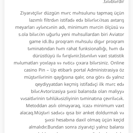
tələblərdir.
Ziyarətçilər düzgün mərc məhsulunu tapmaq üçün
lazımlı filtrdən istifadə edə bilərlər.Əsas axtarış
meyarları əyləncənin adı, minimum mərcin ölçüsü və
s.ola bilər.Ən uğurlu yeni məhsullardan biri Aviator
game idi.Bu proqram məhsulu digər proqram
təminatından həm rahat funksionallığı, həm də
dürüstlüyü ilə fərqlənir.İstənilən vaxt statistik
məlumatları yoxlaya və nəticə çıxara bilərsiniz. Online
casino Pin – Up etibarlı portal Administrasiya öz
müştərilərinin qayğısına qalır, ona görə də yalnız
qeydiyyatdan keçmiş istifadəçi ilk mərc edə
bilər.Avtorizasiya şəxsi balansda olan maliyyə
vəsaitlərinin təhlükəsizliyinin təminatına çevriləcək.
Metoddan asılı olmayaraq, icazə minimum vaxt
alacaq.Müştəri sadəcə qısa bir anket doldurmalı və
şəxsi hesabına daxil olmaq üçün keçid
almalıdır.Bundan sonra ziyarətçi yalnız balansı