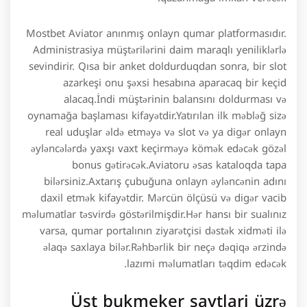
Mostbet Aviator anınmış onlayn qumar platformasıdır.
Administrasiya müştərilərini daim maraqlı yeniliklərlə
sevindirir. Qısa bir anket doldurduqdan sonra, bir slot
azarkeşi onu şəxsi hesabına aparacaq bir keçid
alacaq.İndi müştərinin balansını doldurması və
oynamağa başlaması kifayətdir.Yatırılan ilk məbləğ sizə
real uduşlar əldə etməyə və slot və ya digər onlayn
əyləncələrdə yaxşı vaxt keçirməyə kömək edəcək gözəl
bonus gətirəcək.Aviatoru əsas kataloqda tapa
bilərsiniz.Axtarış çubuğuna onlayn əyləncənin adını
daxil etmək kifayətdir. Mərcün ölçüsü və digər vacib
məlumatlar təsvirdə göstərilmişdir.Hər hansı bir sualınız
varsa, qumar portalının ziyarətçisi dəstək xidməti ilə
əlaqə saxlaya bilər.Rəhbərlik bir neçə dəqiqə ərzində
lazımi məlumatları təqdim edəcək.
Üst bukmeker saytlari üzrə