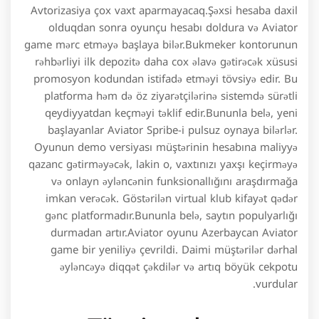
Avtorizasiya çox vaxt aparmayacaq.Şəxsi hesaba daxil
olduqdan sonra oyunçu hesabı doldura və Aviator
game mərc etməyə başlaya bilər.Bukmeker kontorunun
rəhbərliyi ilk depozitə daha cox əlavə gətirəcək xüsusi
promosyon kodundan istifadə etməyi tövsiyə edir. Bu
platforma həm də öz ziyarətçilərinə sistemdə sürətli
qeydiyyatdan keçməyi təklif edir.Bununla belə, yeni
başlayanlar Aviator Spribe-i pulsuz oynaya bilərlər.
Oyunun demo versiyası müştərinin hesabına maliyyə
qazanc gətirməyəcək, lakin o, vaxtınızı yaxşı keçirməyə
və onlayn əyləncənin funksionallığını araşdırmağa
imkan verəcək. Göstərilən virtual klub kifayət qədər
gənc platformadır.Bununla belə, saytın populyarlığı
durmadan artır.Aviator oyunu Azerbaycan Aviator
game bir yeniliyə çevrildi. Daimi müştərilər dərhal
əyləncəyə diqqət çəkdilər və artıq böyük cekpotu
vurdular.