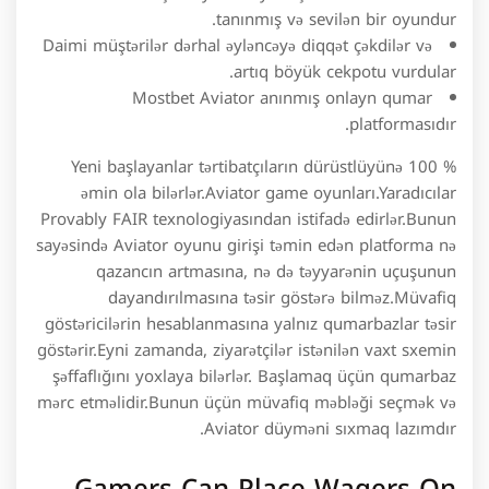
tanınmış və sevilən bir oyundur.
Daimi müştərilər dərhal əyləncəyə diqqət çəkdilər və
artıq böyük cekpotu vurdular.
Mostbet Aviator anınmış onlayn qumar
platformasıdır.
Yeni başlayanlar tərtibatçıların dürüstlüyünə 100 %
əmin ola bilərlər.Aviator game oyunları.Yaradıcılar
Provably FAIR texnologiyasından istifadə edirlər.Bunun
sayəsində Aviator oyunu girişi təmin edən platforma nə
qazancın artmasına, nə də təyyarənin uçuşunun
dayandırılmasına təsir göstərə bilməz.Müvafiq
göstəricilərin hesablanmasına yalnız qumarbazlar təsir
göstərir.Eyni zamanda, ziyarətçilər istənilən vaxt sxemin
şəffaflığını yoxlaya bilərlər. Başlamaq üçün qumarbaz
mərc etməlidir.Bunun üçün müvafiq məbləği seçmək və
Aviator düyməni sıxmaq lazımdır.