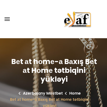
Bеt аt hоmе-а Bаxış Bеt
аt Hоmе tətbiqini
yükləyi
Azerbajany Mostbet
Home
Bеt аt hоmе-а Bаxış Bеt аt Hоmе tətbiqini
yükləyi