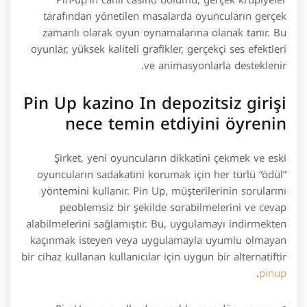
Pin-up’ın canlı casino bölümü, gerçek krupiyeler
tarafından yönetilen masalarda oyuncuların gerçek
zamanlı olarak oyun oynamalarına olanak tanır. Bu
oyunlar, yüksek kaliteli grafikler, gerçekçi ses efektleri
ve animasyonlarla desteklenir.
Pin Up kazino In depozitsiz girişi
nece temin etdiyini öyrenin
Şirket, yeni oyuncuların dikkatini çekmek ve eski
oyuncuların sadakatini korumak için her türlü “ödül”
yöntemini kullanır. Pin Up, müşterilerinin sorularını
peoblemsiz bir şekilde sorabilmelerini ve cevap
alabilmelerini sağlamıştır. Bu, uygulamayı indirmekten
kaçınmak isteyen veya uygulamayla uyumlu olmayan
bir cihaz kullanan kullanıcılar için uygun bir alternatiftir
.
pinup