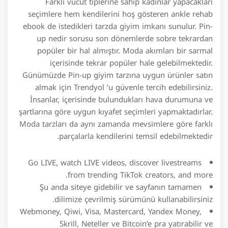
Farklı vücut tiplerine sahip kadınlar yapacakları
seçimlere hem kendilerini hoş gösteren ankle rehab
ebook de istedikleri tarzda giyim imkanı sunulur. Pin-
up nedir sorusu son dönemlerde sobre tekrardan
popüler bir hal almıştır. Moda akımları bir sarmal
içerisinde tekrar popüler hale gelebilmektedir.
Günümüzde Pin-up giyim tarzına uygun ürünler satın
almak için Trendyol ’u güvenle tercih edebilirsiniz.
İnsanlar, içerisinde bulundukları hava durumuna ve
şartlarına göre uygun kıyafet seçimleri yapmaktadırlar.
Moda tarzları da aynı zamanda mevsimlere göre farklı
parçalarla kendilerini temsil edebilmektedir.
Go LIVE, watch LIVE videos, discover livestreams
from trending TikTok creators, and more.
Şu anda siteye gidebilir ve sayfanın tamamen
dilimize çevrilmiş sürümünü kullanabilirsiniz.
Webmoney, Qiwi, Visa, Mastercard, Yandex Money,
Skrill, Neteller ve Bitcoin’e pra yatırabilir ve