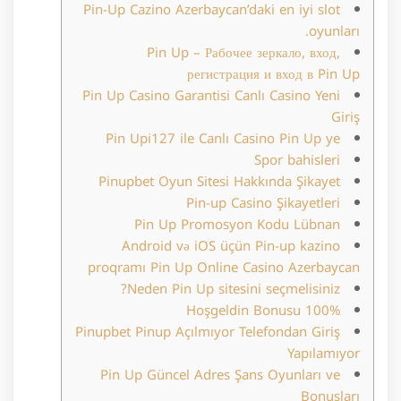
Pin-Up Cazino Azerbaycan’daki en iyi slot
oyunları.
Pin Up – Рабочее зеркало, вход,
регистрация и вход в Pin Up
Pin Up Casino Garantisi Canlı Casino Yeni
Giriş
Pin Upi127 ile Canlı Casino Pin Up ye
Spor bahisleri
Pinupbet Oyun Sitesi Hakkında Şikayet
Pin-up Casino Şikayetleri
Pin Up Promosyon Kodu Lübnan
Android və iOS üçün Pin-up kazino
proqramı Pin Up Online Casino Azerbaycan
Neden Pin Up sitesini seçmelisiniz?
Hoşgeldin Bonusu 100%
Pinupbet Pinup Açılmıyor Telefondan Giriş
Yapılamıyor
Pin Up Güncel Adres Şans Oyunları ve
Bonusları