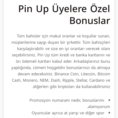
Pin Up Üyelere Özel
Bonuslar
Tüm bahisler için makul oranlar ve koşullar sunan,
müşterilerine saygı duyan bir şirkettir. Tüm bahisçileri
karşılaştırabilir ve size en iyi oranları verecek olanı
seçebilirsiniz. Pin Up tüm kredi ve banka kartlarını ve
ön ödemeli kartları kabul eder. Arkadaşlarınız bunu
yaptığında, cömert hoşgeldin bonuslarınızı da almaya
devam edeceksiniz. Binance Coin, Litecoin, Bitcoin
Cash, Monero, NEM, Dash, Ripple, Stellar, Cardano ve
diğerleri gibi kriptoları da kullanabilirsiniz.
Promosyon numaram nedir, bonuslarımı
alamıyorum.
Oyuncular ayrıca at yarışı ve diğer spor