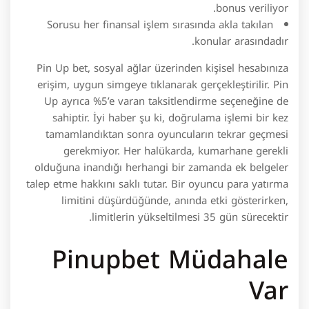
bonus veriliyor.
Sorusu her finansal işlem sırasında akla takılan
konular arasındadır.
Pin Up bet, sosyal ağlar üzerinden kişisel hesabınıza
erişim, uygun simgeye tıklanarak gerçekleştirilir. Pin
Up ayrıca %5’e varan taksitlendirme seçeneğine de
sahiptir. İyi haber şu ki, doğrulama işlemi bir kez
tamamlandıktan sonra oyuncuların tekrar geçmesi
gerekmiyor. Her halükarda, kumarhane gerekli
olduğuna inandığı herhangi bir zamanda ek belgeler
talep etme hakkını saklı tutar. Bir oyuncu para yatırma
limitini düşürdüğünde, anında etki gösterirken,
limitlerin yükseltilmesi 35 gün sürecektir.
Pinupbet Müdahale
Var