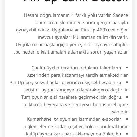
Hesabı doğrulamanın 4 farklı yolu vardır. Sadece
tanımlama işleminden sonra gerçek parayla
oynayabilirsiniz. Uygulamalar, Pin-Up 463’ü ve diğer
mevcut aynaları kullanmanıza imkân verir.
Uygulamalar başlangıçta yerleşik bir aynaya sahiptir,
bu nedenle kısıtlamaları atlamakta sorun yaşamazlar.
Çünkü üyeler taraftarı oldukları takımların
üzerinden para kazanmayı tercih etmektedirler.
Pin Up bet, sosyal ağlar üzerinden kişisel hesabınıza
erişim, uygun simgeye tıklanarak gerçekleştirilir.
Tüm oyunlar, sizi harekete geçirmek için doğru
miktarda heyecana ve benzersiz bonus özelliğine
sahiptir.
Kumarhane, tv oyunları kısmından e-sporlar
eğlencelerine kadar çeşitler bolca sunulmaktadır.
Kulüp ayrıca kara para aklamayı da önler, bu