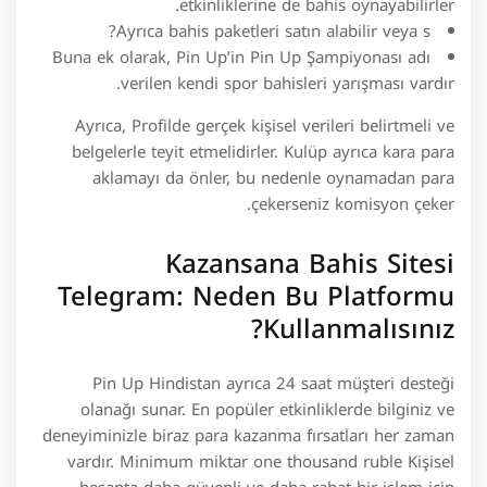
etkinliklerine de bahis oynayabilirler.
Ayrıca bahis paketleri satın alabilir veya s?
Buna ek olarak, Pin Up’in Pin Up Şampiyonası adı
verilen kendi spor bahisleri yarışması vardır.
Ayrıca, Profilde gerçek kişisel verileri belirtmeli ve
belgelerle teyit etmelidirler. Kulüp ayrıca kara para
aklamayı da önler, bu nedenle oynamadan para
çekerseniz komisyon çeker.
Kazansana Bahis Sitesi
Telegram: Neden Bu Platformu
Kullanmalısınız?
Pin Up Hindistan ayrıca 24 saat müşteri desteği
olanağı sunar. En popüler etkinliklerde bilginiz ve
deneyiminizle biraz para kazanma fırsatları her zaman
vardır. Minimum miktar one thousand ruble Kişisel