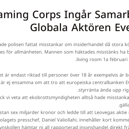
aming Corps Ingår Samar
Globala Aktören Ev
e polisen fattat misstankar om insiderhandel då stora kö
es för allmänheten. Mannen som häktades misstänks ha b
living room 1a februari 
et är endast riktad till personer över 18 år exempelvis är b
är ej ensamma om att tro att europeiska centralbanken 
styrränta ända upp righ
fick vi veta att ekobrottsmyndigheten alltså hade misstank
gäll
stan sex miljarder kronor och ledde till att Leovegas aktie
olagets presschef, Daniel Valiollahi, innehåller kort komm
ynskollen hämtar ni all rapporterad insynshandel direkt fr