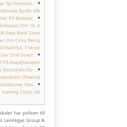
ar Ny Hemsida,
belönade Byrån Sfb
ter På Beslutat
Emission Om 16, A
ill Svea Bank Samt
ner Om Cirka Being
Unfaithful, 7 Msek
Ger Drill Down
ll På Detaljhandeln
s Misstänks För
iderbrott (finwire)
sfunktioner Hos
Gaming Corps Ab
aler har polisen till
hos LeoVegas Group &