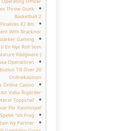
Operating Officer
es Throw Dunk
Basketball 2
Finalizes €2 8m
ent With Bracknor
rstärker Gaming
(i En Nyc Roll Som
Mature Rådgivare )
 Sea Operatören
bution Till Över 20
Onlinekasinon
s Online Casino
 Att Vidta Åtgärder
terar Toppchef
ar För Kasinospel
Spelet “oh Frog”
ain Ny Partner
ill Gambling Corps