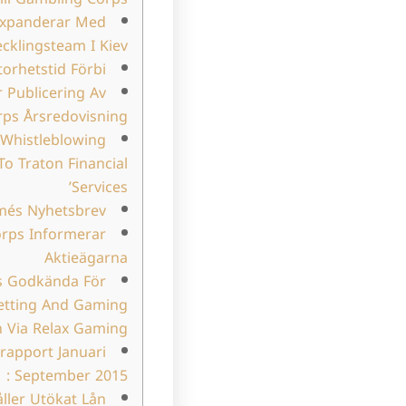
Expanderar Med
cklingsteam I Kiev
orhetstid Förbi?
 Publicering Av
ps Årsredovisning
 Whistleblowing
To Traton Financial
Services’
més Nyhetsbrev
rps Informerar
Aktieägarna
s Godkända För
Betting And Gaming
n Via Relax Gaming
rapport Januari
: September 2015
ller Utökat Lån