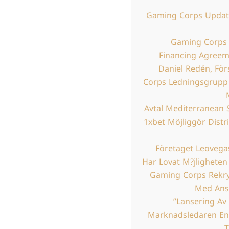
Gaming Corps Updat
Gaming Corps 
Financing Agreem
Daniel Redén, Fö
Corps Ledningsgrupp 
Avtal Mediterranean
1xbet Möjliggör Distri
Företaget Leovega
Har Lovat M?jligheten
Gaming Corps Rekry
Med Ansv
Lansering Av 
Marknadsledaren Ent
T