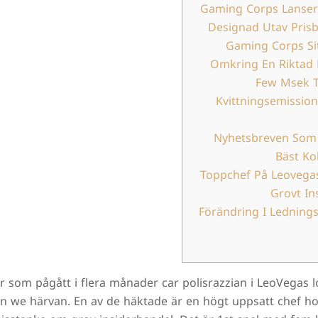
Gaming Corps Lanser
Designad Utav Pris
Gaming Corps Sit
Omkring En Riktad 
Few Msek T
Kvittningsemissio
Nyhetsbreven Som 
Bäst Ko
Toppchef På Leovega
Grovt Ins
Förändring I Ledning
r som pågått i flera månader car polisrazzian i LeoVegas lok
än we härvan. En av de häktade är en högt uppsatt chef 