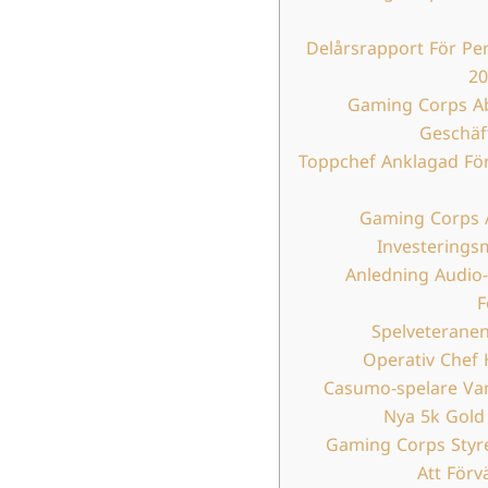
Delårsrapport För Per
20
Gaming Corps Ab
Geschäf
Toppchef Anklagad För
Gaming Corps A
Investerin
Anledning Audio
F
Spelveterane
Operativ Chef
Casumo-spelare Van
Nya 5k Gol
Gaming Corps Styr
Att Förv