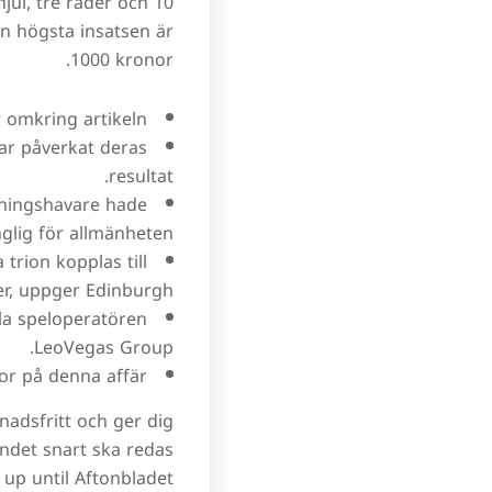
jul, tre rader och 10
en högsta insatsen är
1000 kronor.
r omkring artikeln.
har påverkat deras
resultat.
tningshavare hade
glig för allmänheten.
rion kopplas till
er, uppger Edinburgh.
la speloperatören
LeoVegas Group.
or på denna affär.
tnadsfritt och ger dig
ndet snart ska redas
up until Aftonbladet.