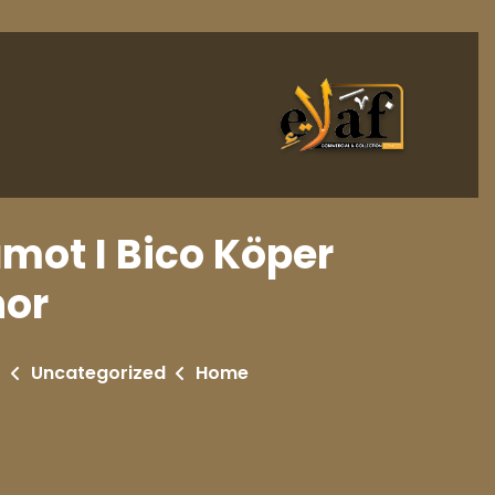
amot I Bico Köper
nor
r
Uncategorized
Home