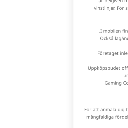
är delgiven m
vinstlinjer. Fö
I mobilen fin
Också lagänd
Företaget inl
Uppköpsbudet offe
i
Gaming Cor
För att anmäla dig t
mångfaldiga fördel