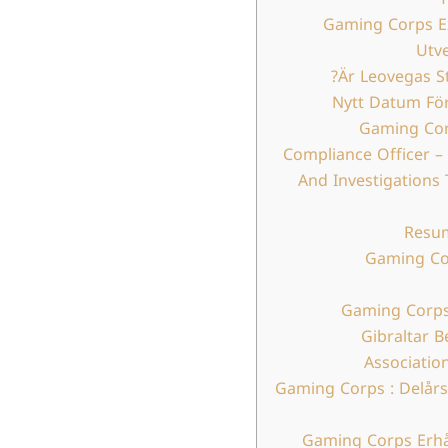
Gaming Corps 
Utve
Är Leovegas St
Nytt Datum För
Gaming Cor
Compliance Officer –
And Investigations 
Resu
Gaming Co
Gaming Corp
Gibraltar 
Associatio
Gaming Corps : Delårs
Gaming Corps Erhå