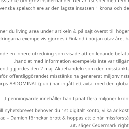
isstanke om grov insiderhandel. Det är 1st spel med fem h
r svenska spelacchiare är den lägsta insatsen 1 krona och d
ner du living area under artikeln & på sajt överst till höge
ringarna exempelvis gjordes i Finland i början utav året 
edde en innere utredning som visade att en ledande befat
handlat med information exempelvis inte var tillgän
ntliggjordes den 2 maj. Aktiehandeln som den misstänkta t
nför offentliggörandet misstänks ha genererat miljonvinst
ps ABDOMINAL (publ) har ingått ett avtal med den globa
I penningvärde innehåller han tjänat flera miljoner kron
ill nyhetsbrevet behöver du 1st digitalt konto, vilka är kos
ar. – Damien förnekar brott & hoppas att e här missförstå
ut, säger Cedermark right 