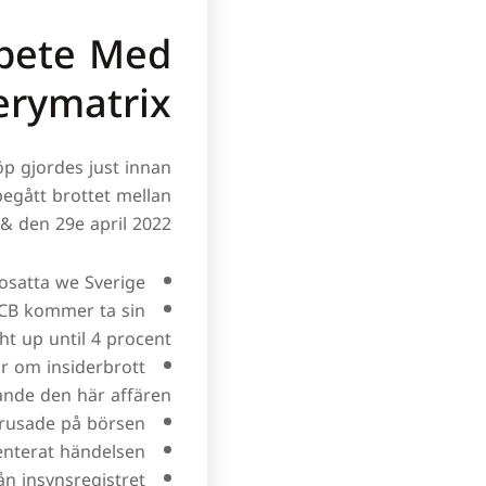
bete Med
erymatrix
p gjordes just innan
egått brottet mellan
& den 29e april 2022.
osatta we Sverige.
ECB kommer ta sin
t up until 4 procent.
ar om insiderbrott
ande den här affären.
 rusade på börsen.
enterat händelsen.
ån insynsregistret