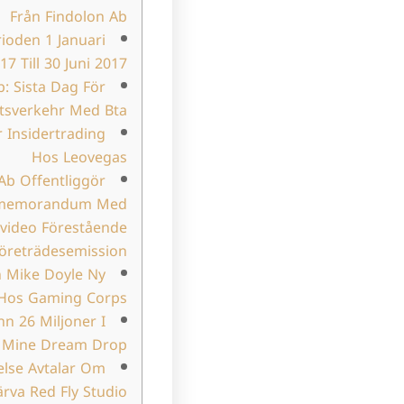
Från Findolon Ab
ioden 1 Januari
17 Till 30 Juni 2017
: Sista Dag För
tsverkehr Med Bta
 Insidertrading
Hos Leovegas
b Offentliggör
gsmemorandum Med
-video Förestående
öreträdesemission
n Mike Doyle Ny
 Hos Gaming Corps
n 26 Miljoner I
d Mine Dream Drop
else Avtalar Om
ärva Red Fly Studio