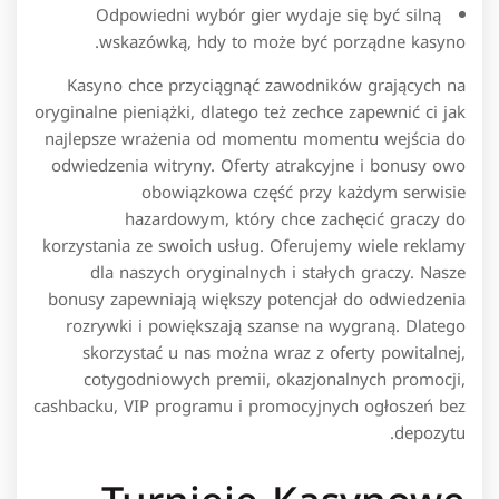
Odpowiedni wybór gier wydaje się być silną
wskazówką, hdy to może być porządne kasyno.
Kasyno chce przyciągnąć zawodników grających na
oryginalne pieniążki, dlatego też zechce zapewnić ci jak
najlepsze wrażenia od momentu momentu wejścia do
odwiedzenia witryny. Oferty atrakcyjne i bonusy owo
obowiązkowa część przy każdym serwisie
hazardowym, który chce zachęcić graczy do
korzystania ze swoich usług. Oferujemy wiele reklamy
dla naszych oryginalnych i stałych graczy. Nasze
bonusy zapewniają większy potencjał do odwiedzenia
rozrywki i powiększają szanse na wygraną. Dlatego
skorzystać u nas można wraz z oferty powitalnej,
cotygodniowych premii, okazjonalnych promocji,
cashbacku, VIP programu i promocyjnych ogłoszeń bez
depozytu.