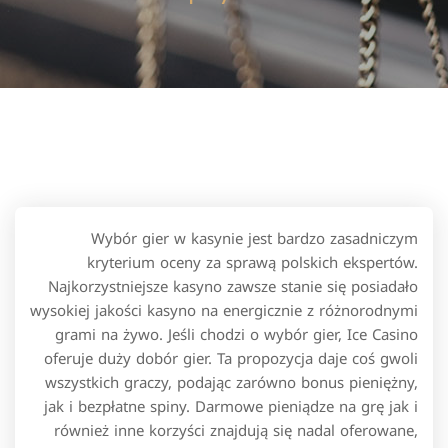
Wybór gier w kasynie jest bardzo zasadniczym
kryterium oceny za sprawą polskich ekspertów.
Najkorzystniejsze kasyno zawsze stanie się posiadało
wysokiej jakości kasyno na energicznie z różnorodnymi
grami na żywo. Jeśli chodzi o wybór gier, Ice Casino
oferuje duży dobór gier. Ta propozycja daje coś gwoli
wszystkich graczy, podając zarówno bonus pieniężny,
jak i bezpłatne spiny. Darmowe pieniądze na grę jak i
również inne korzyści znajdują się nadal oferowane,