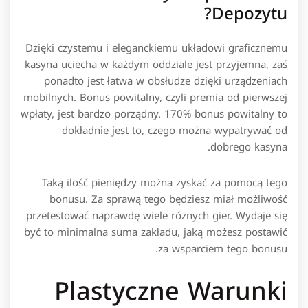
Depozytu?
Dzięki czystemu i eleganckiemu układowi graficznemu
kasyna uciecha w każdym oddziale jest przyjemna, zaś
ponadto jest łatwa w obsłudze dzięki urządzeniach
mobilnych. Bonus powitalny, czyli premia od pierwszej
wpłaty, jest bardzo porządny. 170% bonus powitalny to
dokładnie jest to, czego można wypatrywać od
dobrego kasyna.
Taką ilość pieniędzy można zyskać za pomocą tego
bonusu. Za sprawą tego będziesz miał możliwość
przetestować naprawdę wiele różnych gier. Wydaje się
być to minimalna suma zakładu, jaką możesz postawić
za wsparciem tego bonusu.
Plastyczne Warunki