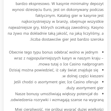
bardzo ekspresowo. W kasynie minimalny depozyt
wynosi dziesięciu Euro, jest on dokonywany podczas
faktycznym. Katalog gier w kasynie jest
najkorzystniejszy w branży, obejmuje wszystkie
najważniejsze gry, których oczekują zawodnicy. Kasyno
na żywo ma dokładnie taką jakość, na jaką liczyliśmy, a
liczba dostawców gier jest bardzo szeroka.
Obecnie tego typu bonus odebrać wolno w jednym
wraz z najpopularniejszych kasyn w naszym kraju –
mowa tutaj o Ice Casino nadprogram.
Dzisiaj można powiedzieć, iż cały świat znajduje się
w dolnej części kieszeni.
Jeśli chodzi o asortyment gier, Ice Casino oferuje
duży asortyment gier.
Nasze bonusy umożliwiają większy potencjał do
odwiedzenia rozrywki i wzmagają szanse na wygraną.
Miej cierpliwość, nie próbuj wygrać dużej wielkości