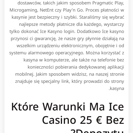
dostawców, takich jakim sposobem Pragmatic Play,
Microgaming, NetEnt czy Play’n Go. Proces płatności w
kasynie jest bezpieczny i szybki. Staraliśmy się wybrać
najlepsze metody płatnicze dla każdego, wystarczy
tylko dokonać Ice Kasyno login. Dodatkowo Ice kasyno
przynosi ci gwarancję, że nasze gry płynnie działają na
wszelkim urządzeniu elektronicznym, obojętnie i od
systemu alarmowego operacyjnego. Można korzystać z
kasyna w komputerze, ale także na telefonie bez
konieczności pobierania dedykowanej aplikacji
mobilnej. Jakim sposobem widzisz, na naszej stronie
znajduje się specjalny link, który prowadzi do strony
kasyna.
Które Warunki Ma Ice
Casino 25 € Bez