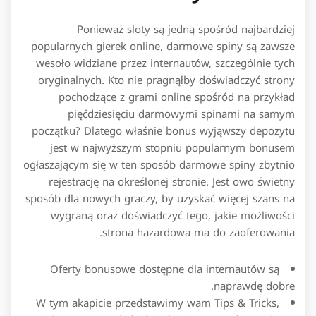
Ponieważ sloty są jedną spośród najbardziej
popularnych gierek online, darmowe spiny są zawsze
wesoło widziane przez internautów, szczególnie tych
oryginalnych. Kto nie pragnąłby doświadczyć strony
pochodzące z grami online spośród na przykład
pięćdziesięciu darmowymi spinami na samym
początku? Dlatego właśnie bonus wyjąwszy depozytu
jest w najwyższym stopniu popularnym bonusem
ogłaszającym się w ten sposób darmowe spiny zbytnio
rejestrację na określonej stronie. Jest owo świetny
sposób dla nowych graczy, by uzyskać więcej szans na
wygraną oraz doświadczyć tego, jakie możliwości
strona hazardowa ma do zaoferowania.
Oferty bonusowe dostępne dla internautów są
naprawdę dobre.
W tym akapicie przedstawimy wam Tips & Tricks,