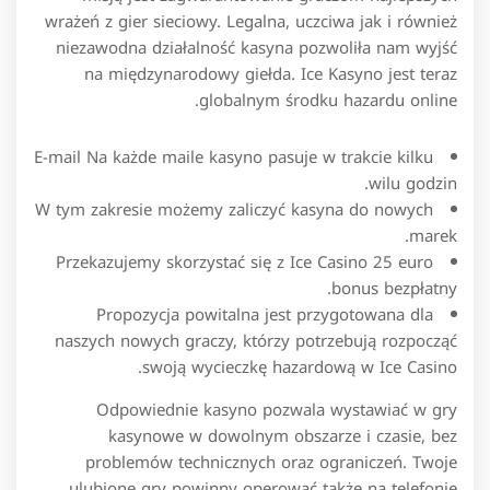
wrażeń z gier sieciowy. Legalna, uczciwa jak i również
niezawodna działalność kasyna pozwoliła nam wyjść
na międzynarodowy giełda. Ice Kasyno jest teraz
globalnym środku hazardu online.
E-mail Na każde maile kasyno pasuje w trakcie kilku
wilu godzin.
W tym zakresie możemy zaliczyć kasyna do nowych
marek.
Przekazujemy skorzystać się z Ice Casino 25 euro
bonus bezpłatny.
Propozycja powitalna jest przygotowana dla
naszych nowych graczy, którzy potrzebują rozpocząć
swoją wycieczkę hazardową w Ice Casino.
Odpowiednie kasyno pozwala wystawiać w gry
kasynowe w dowolnym obszarze i czasie, bez
problemów technicznych oraz ograniczeń. Twoje
ulubione gry powinny operować także na telefonie