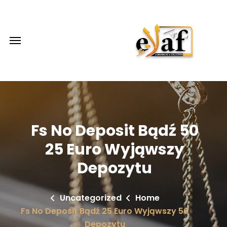
50 Fs No Deposit Bądź
25 Euro Wyjąwszy
Depozytu
Uncategorized
Home
50 Fs No Deposit Bądź 25 Euro Wyjąwszy
Depozytu