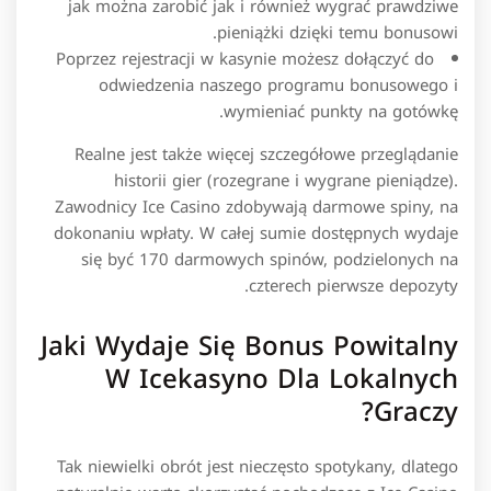
jak można zarobić jak i również wygrać prawdziwe
pieniążki dzięki temu bonusowi.
Poprzez rejestracji w kasynie możesz dołączyć do
odwiedzenia naszego programu bonusowego i
wymieniać punkty na gotówkę.
Realne jest także więcej szczegółowe przeglądanie
historii gier (rozegrane i wygrane pieniądze).
Zawodnicy Ice Casino zdobywają darmowe spiny, na
dokonaniu wpłaty. W całej sumie dostępnych wydaje
się być 170 darmowych spinów, podzielonych na
czterech pierwsze depozyty.
Jaki Wydaje Się Bonus Powitalny
W Icekasyno Dla Lokalnych
Graczy?
Tak niewielki obrót jest nieczęsto spotykany, dlatego