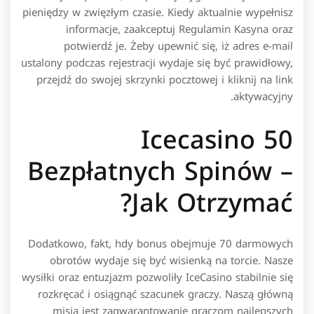
pieniędzy w zwięzłym czasie. Kiedy aktualnie wypełnisz
informacje, zaakceptuj Regulamin Kasyna oraz
potwierdź je. Żeby upewnić się, iż adres e-mail
ustalony podczas rejestracji wydaje się być prawidłowy,
przejdź do swojej skrzynki pocztowej i kliknij na link
aktywacyjny.
Icecasino 50
Bezpłatnych Spinów –
Jak Otrzymać?
Dodatkowo, fakt, hdy bonus obejmuje 70 darmowych
obrotów wydaje się być wisienką na torcie. Nasze
wysiłki oraz entuzjazm pozwoliły IceCasino stabilnie się
rozkręcać i osiągnąć szacunek graczy. Naszą główną
misją jest zagwarantowanie graczom najlepszych