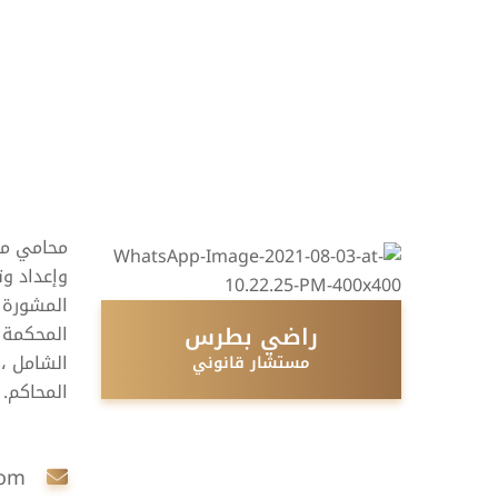
محامي مت
وإعداد وت
المشورة ل
راضي بطرس
المحكمة 
مستشار قانوني
المحاكم. 
com